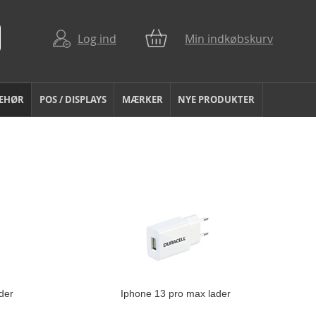
Log ind
Min indkøbskurv
BEHØR
POS / DISPLAYS
MÆRKER
NYE PRODUKTER
der
Iphone 13 pro max lader