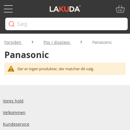
Min in
Forsiden
Pos / displays
Panasonic
Panasonic
Der er ingen produkter, der matcher dit valg.
Vores hold
Velkommen
Kundeservice