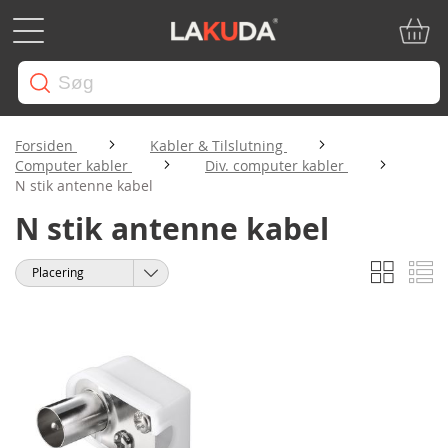
Min in
Forsiden
Kabler & Tilslutning
Computer kabler
Div. computer kabler
N stik antenne kabel
N stik antenne kabel
Gitter
Li
Vis
Sorter
som
efter