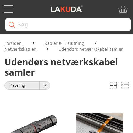
Min in
Forsiden
Kabler & Tilslutning
Netværkskabler
Udendørs netværkskabel samler
Udendørs netværkskabel
samler
Gitter
Li
Vis
Sorter
som
efter