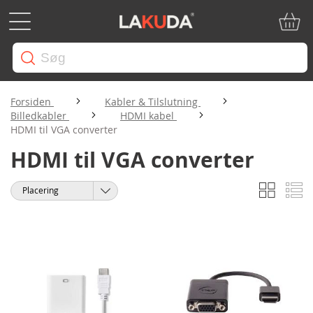
Min in
Forsiden
Kabler & Tilslutning
Billedkabler
HDMI kabel
HDMI til VGA converter
HDMI til VGA converter
Gitter
Li
Vis
Sorter
som
efter