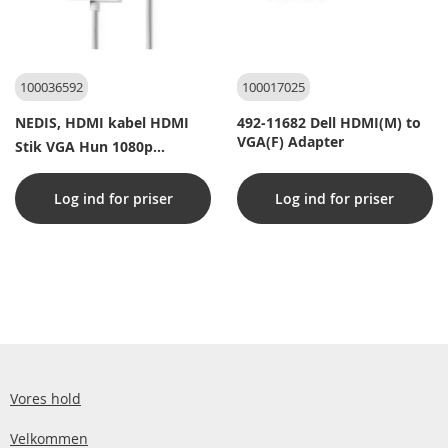
100036592
100017025
NEDIS, HDMI kabel HDMI
492-11682 Dell HDMI(M) to
VGA(F) Adapter
Stik VGA Hun 1080p
Nikkelplateret 0.20 m Lige
PVC Hvid Blister
Log ind for priser
Log ind for priser
Vores hold
Velkommen