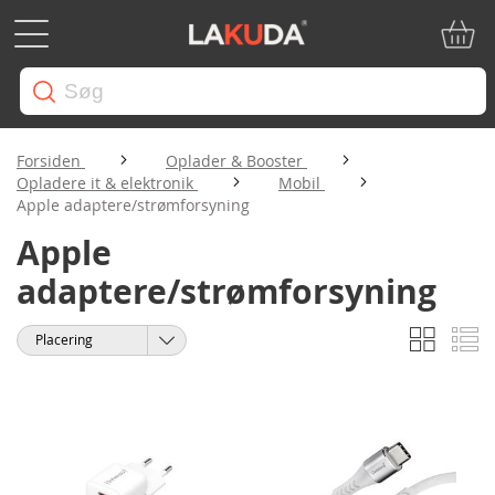
Min in
Forsiden
Oplader & Booster
Opladere it & elektronik
Mobil
Apple adaptere/strømforsyning
Apple
adaptere/strømforsyning
Gitter
Li
Vis
Sorter
som
efter