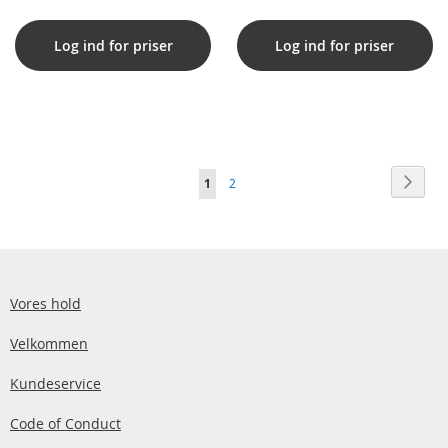
Log ind for priser
Log ind for priser
Side
Side
Vider
Du
Side
1
2
læser
i
øjeblikket
side
Vores hold
Velkommen
Kundeservice
Code of Conduct