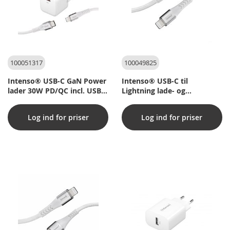
100051317
100049825
Intenso® USB-C GaN Power
Intenso® USB-C til
lader 30W PD/QC incl. USB-C
Lightning lade- og
til lightning kabel
datakabel, 27w/PD/MFI - 1,5
m
Log ind for priser
Log ind for priser