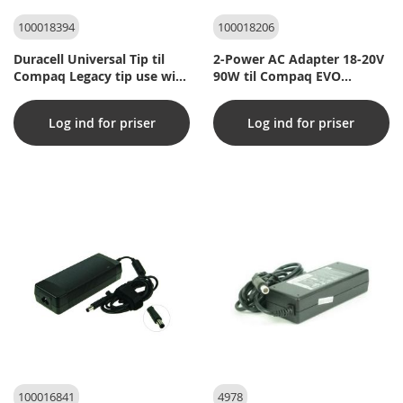
100018394
100018206
Duracell Universal Tip til
2-Power AC Adapter 18-20V
Compaq Legacy tip use with
90W til Compaq EVO
DRAC9006
N1000V (Kompatibel)
Log ind for priser
Log ind for priser
100016841
4978