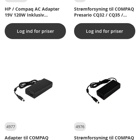
HP / Compaq AC Adapter
Strømforsyning til COMPAQ
19V 120W Inklusiv
Presario CQ32 / CQ35 /
strømkabel
CQ36 / CQ40 / CQ41 / CQ42 /
CQ45 / CQ50 / CQ60 / CQ61 /
Log ind for priser
Log ind for priser
CQ62 / CQ70 / CQ71 90W
Adapter (Original)
4977
4976
Adapter til COMPAQ
Strømforsyning til COMPAQ