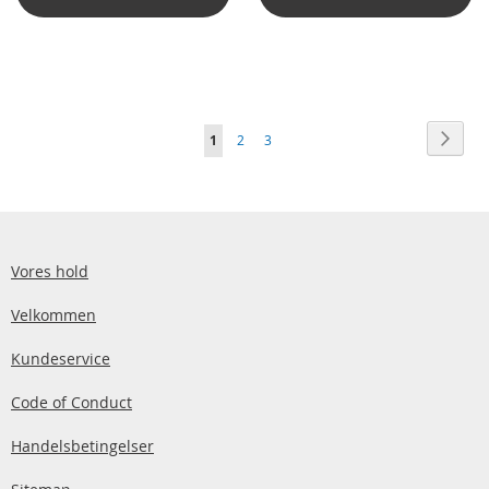
Side
Side
Vider
Du
Side
Side
1
2
3
læser
i
øjeblikket
side
Vores hold
Velkommen
Kundeservice
Code of Conduct
Handelsbetingelser