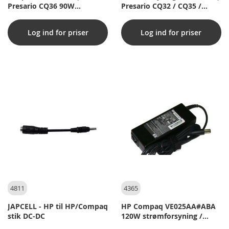
Presario CQ36 90W
Presario CQ32 / CQ35 /
(Kompatibelt)
CQ36 / CQ40 / CQ41 / CQ42 /
CQ45 / CQ50 / CQ60 / CQ61 /
Log ind for priser
Log ind for priser
CQ62 / CQ70 / CQ71 75W
Adapter (Kompatibelt)
4811
4365
JAPCELL - HP til HP/Compaq
HP Compaq VE025AA#ABA
stik DC-DC
120W strømforsyning /
Adapter (Original)