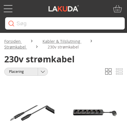
Min in
Forsiden
Kabler & Tilslutning
Strømkabel
230v strømkabel
230v strømkabel
Gitter
Li
Vis
Sorter
som
efter