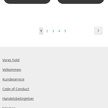
Side
Side
Vider
Du
Side
Side
Side
Side
1
2
3
4
5
læser
i
øjeblikket
side
Vores hold
Velkommen
Kundeservice
Code of Conduct
Handelsbetingelser