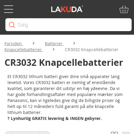
Min in
Forsiden
Batterier
Knapcellebatterier
CR3032 Knapcellebatterier
CR3032 Knapcellebatterier
Et CR3032 lithium batteri giver dine små apparater lang
levetid. Vores CR3032 batteri er nemlig af enestående
kvalitet, som garanterer dit udstyr en høj ydeevne. Da vi
har gode forhandlingsaftaler med populære mærker som
Panasonic, kan vi ligeledes give dig de billigste priser og
helt op til 12 måneders fuld garanti på alle knapcelle
lithium batterier.
? Lynhurtig GRATIS levering & INGEN gebyrer.
Gitter
Li
Vis