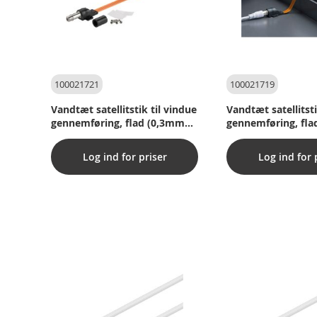
100021721
100021719
Vandtæt satellitstik til vindue
Vandtæt satellitsti
gennemføring, flad (0,3mm
gennemføring, fl
tykkelse), 0,5m
tykkelse), 0,2 m
Log ind for priser
Log ind for 