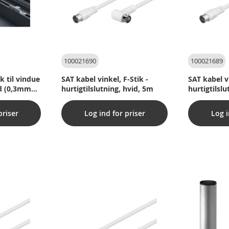
100021690
100021689
k til vindue
SAT kabel vinkel, F-Stik -
SAT kabel vi
ad (0,3mm
hurtigtilslutning, hvid, 5m
hurtigtilslu
priser
Log ind for priser
Log i