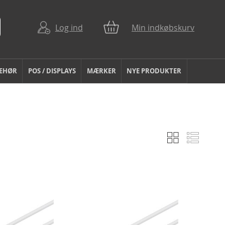
Log ind
Min indkøbskurv
BEHØR
POS / DISPLAYS
MÆRKER
NYE PRODUKTER
Gitter
Liste
Vis
som