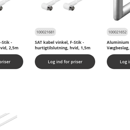
100021681
100021652
-Stik -
SAT kabel vinkel, F-Stik -
Aluminium 
hvid, 2,5m
hurtigtilslutning, hvid, 1,5m
Vægbeslag,
priser
Log ind for priser
Log i