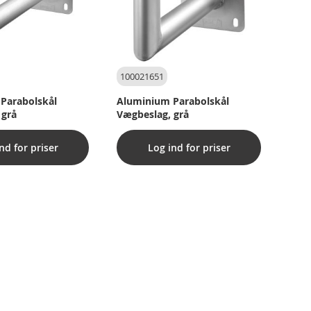
100021651
Parabolskål
Aluminium Parabolskål
 grå
Vægbeslag, grå
nd for priser
Log ind for priser