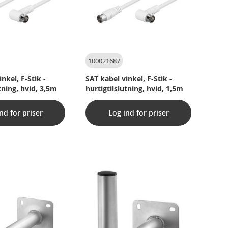
100021687
nkel, F-Stik -
SAT kabel vinkel, F-Stik -
tning, hvid, 3,5m
hurtigtilslutning, hvid, 1,5m
nd for priser
Log ind for priser