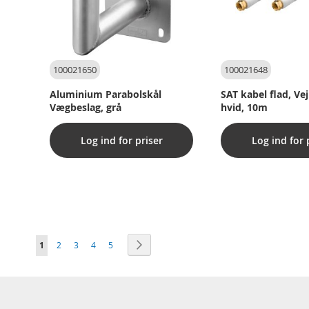
100021650
100021648
Aluminium Parabolskål
SAT kabel flad, Ve
Vægbeslag, grå
hvid, 10m
Log ind for priser
Log ind for 
Side
Du læser i øjeblikket side
Side
Side
Side
Side
Side
Videre
1
2
3
4
5