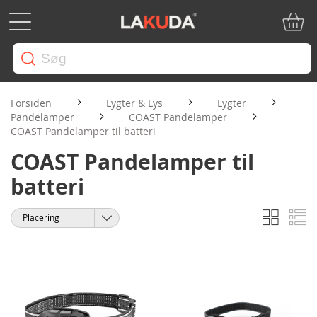
Min in
Forsiden
Lygter & Lys
Lygter
Pandelamper
COAST Pandelamper
COAST Pandelamper til batteri
COAST Pandelamper til
batteri
Gitter
Li
Vis
Sorter
som
efter