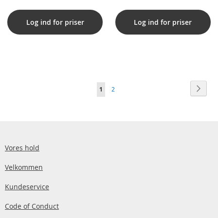
Log ind for priser
Log ind for priser
Side
Side
Vider
Du
Side
1
2
læser
i
øjeblikket
side
Vores hold
Velkommen
Kundeservice
Code of Conduct