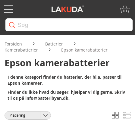
Min in
Forsiden
Batterier
Kamerabatterier
Epson kamerabatterier
Epson kamerabatterier
I denne kategori finder du batterier, der bl.a. passer til
Epson kameraer.
Finder du ikke hvad du søger, hjælper vi dig gerne. Skriv
til os på
info@batteribyen.dk
.
Gitter
Li
Vis
Sorter
som
efter