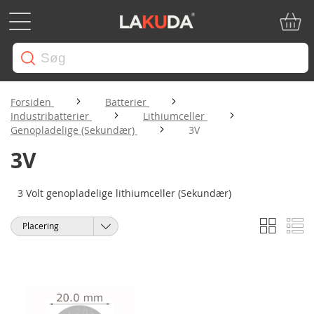
Min in
Forsiden
Batterier
Industribatterier
Lithiumceller
Genopladelige (Sekundær)
3V
3V
3 Volt genopladelige lithiumceller (Sekundær)
Gitter
Li
Vis
Sorter
som
efter