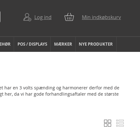
Log ind
Min indkøbskurv
BEHØR
POS / DISPLAYS
MÆRKER
NYE PRODUKTER
eriet har en 3 volts spænding og harmonerer derfor med de
gt her, da vi har gode forhandlingsaftaler med de største
Gitter
Liste
Vis
som