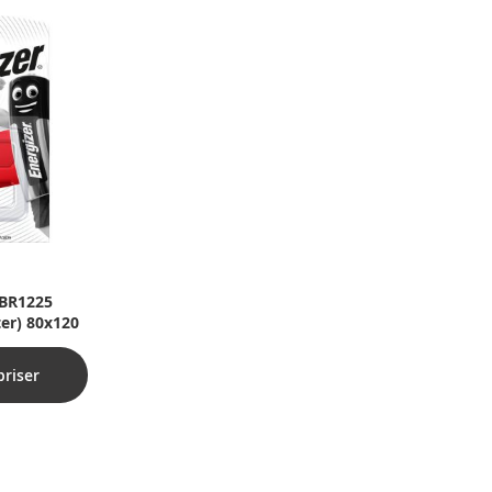
 BR1225
ster) 80x120
priser