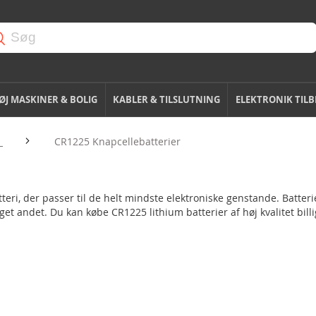
J MASKINER & BOLIG
KABLER & TILSLUTNING
ELEKTRONIK TIL
r
CR1225 Knapcellebatterier
r
tteri, der passer til de helt mindste elektroniske genstande. Batt
et andet. Du kan købe CR1225 lithium batterier af høj kvalitet billi