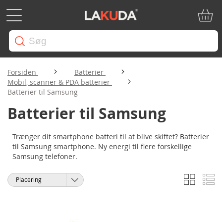
Min in
Forsiden
Batterier
Mobil, scanner & PDA batterier
Batterier til Samsung
Batterier til Samsung
Trænger dit smartphone batteri til at blive skiftet? Batterier
til Samsung smartphone. Ny energi til flere forskellige
Samsung telefoner.
Gitter
Li
Vis
Sorter
som
efter