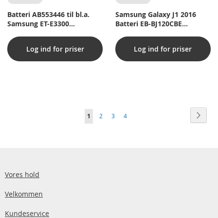
Batteri AB553446 til bl.a.
Samsung Galaxy J1 2016
Samsung ET-E3300
Batteri EB-BJ120CBE
(Kompatibelt)
(Originalt)
Log ind for priser
Log ind for priser
Side
Side
Vider
Du
Side
Side
Side
1
2
3
4
læser
i
øjeblikket
side
Vores hold
Velkommen
Kundeservice