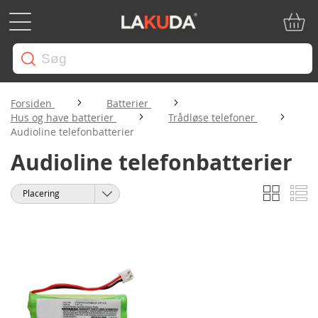
Min in
Forsiden
Batterier
Hus og have batterier
Trådløse telefoner
Audioline telefonbatterier
Audioline telefonbatterier
Gitter
Li
Vis
Sorter
som
efter