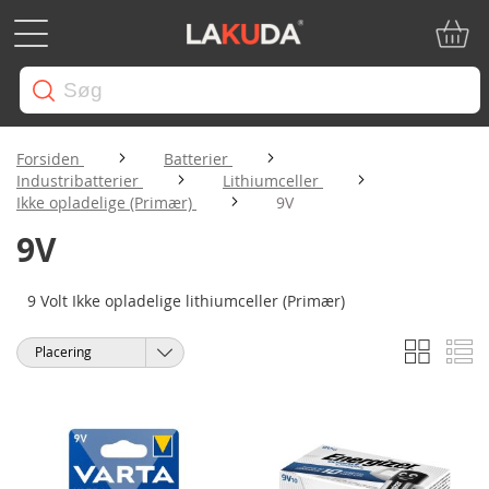
Min in
Forsiden
Batterier
Industribatterier
Lithiumceller
Ikke opladelige (Primær)
9V
9V
9 Volt Ikke opladelige lithiumceller (Primær)
Gitter
Li
Vis
Sorter
som
efter