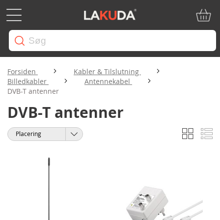
Min in
Forsiden
Kabler & Tilslutning
Billedkabler
Antennekabel
DVB-T antenner
DVB-T antenner
Gitter
Li
Vis
Sorter
som
efter