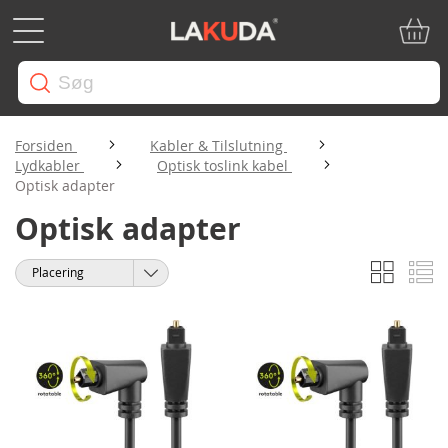
Min in
Forsiden
Kabler & Tilslutning
Lydkabler
Optisk toslink kabel
Optisk adapter
Optisk adapter
Gitter
Li
Vis
Sorter
som
efter