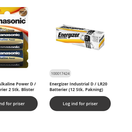
100017424
lkaline Power D /
Energizer Industrial D / LR20
ier 2 Stk. Blister
Batterier (12 Stk. Pakning)
nd for priser
Log ind for priser