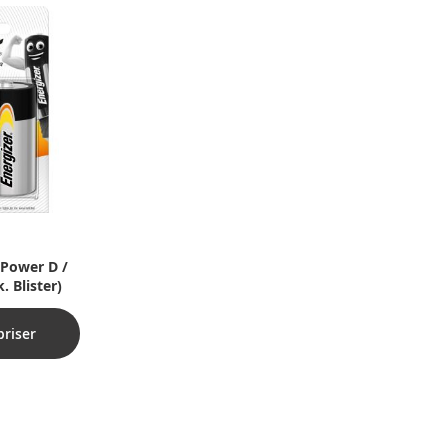
 Power D /
. Blister)
priser