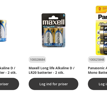
100028684
100025848
kaline D /
Maxell Long life Alkaline D /
Panasonic A
er - 2 stk.
LR20 batterier - 2 stk.
Mono Batter
priser
Log ind for priser
Log i