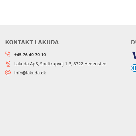
KONTAKT LAKUDA
D
+45 76 40 70 10
Lakuda ApS, Spettrupvej 1-3, 8722 Hedensted
info@lakuda.dk