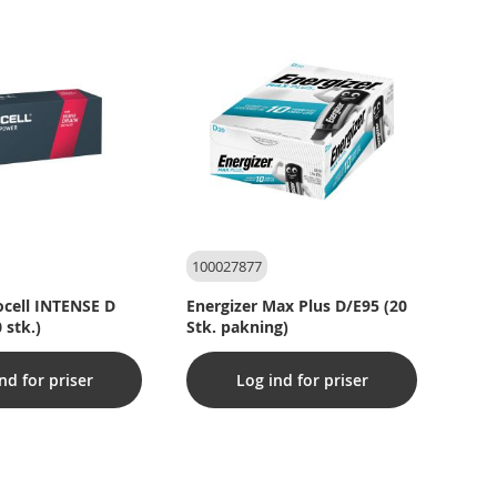
100027877
ocell INTENSE D
Energizer Max Plus D/E95 (20
 stk.)
Stk. pakning)
nd for priser
Log ind for priser