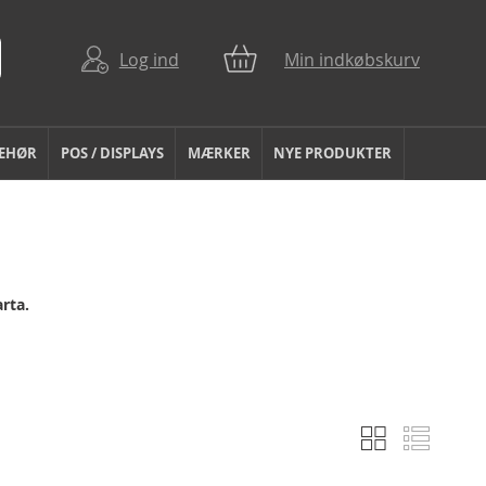
Log ind
Min indkøbskurv
BEHØR
POS / DISPLAYS
MÆRKER
NYE PRODUKTER
arta.
Gitter
Liste
Vis
som