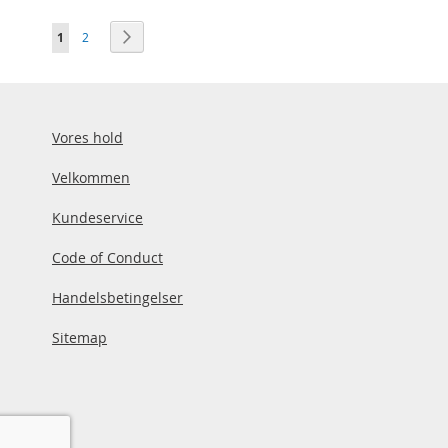
Side
Du læser i øjeblikket side
Side
Side
Videre
1
2
Vores hold
Velkommen
Kundeservice
Code of Conduct
Handelsbetingelser
Sitemap