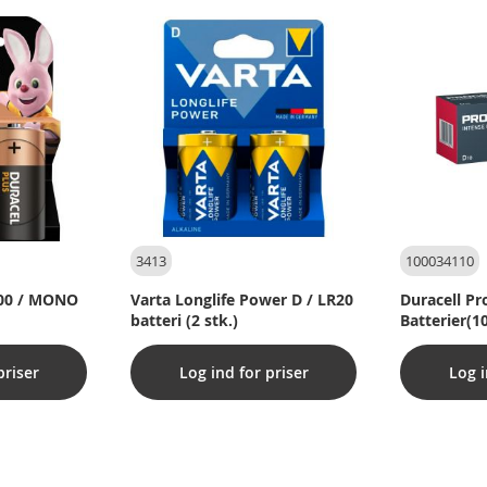
3413
100034110
300 / MONO
Varta Longlife Power D / LR20
Duracell Pr
batteri (2 stk.)
Batterier(10
priser
Log ind for priser
Log i