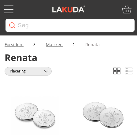
Min in
Forsiden
Mærker
Renata
Renata
Gitter
Li
Vis
Sorter
som
efter