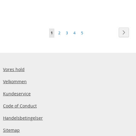
Side
Side
Vider
Du
Side
Side
Side
Side
1
2
3
4
5
læser
i
øjeblikket
side
Vores hold
Velkommen
Kundeservice
Code of Conduct
Handelsbetingelser
Sitemap