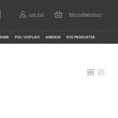
Log ind
Min indkøbskurv
BEHØR
POS / DISPLAYS
MÆRKER
NYE PRODUKTER
Gitter
Liste
Vis
som