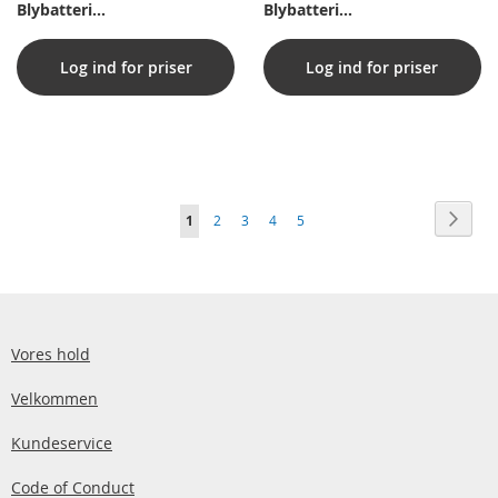
Blybatteri
Blybatteri
(Flammehæmmende kasse)
(Flammehæmmende kasse)
Log ind for priser
Log ind for priser
Side
Side
Vider
Du
Side
Side
Side
Side
1
2
3
4
5
læser
i
øjeblikket
side
Vores hold
Velkommen
Kundeservice
Code of Conduct