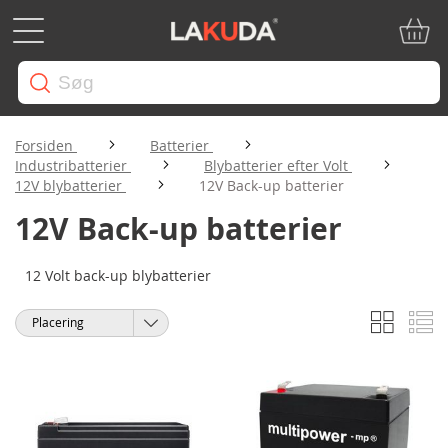
Min in
Forsiden
Batterier
Industribatterier
Blybatterier efter Volt
12V blybatterier
12V Back-up batterier
12V Back-up batterier
12 Volt back-up blybatterier
Gitter
Li
Vis
Sorter
som
efter