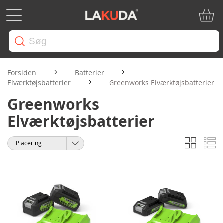
Min in
Forsiden
Batterier
Elværktøjsbatterier
Greenworks Elværktøjsbatterier
Greenworks
Elværktøjsbatterier
Gitter
Li
Vis
Sorter
som
efter