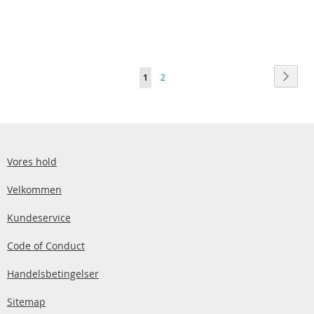
Side
Side
Vider
Du
Side
1
2
læser
i
øjeblikket
side
Vores hold
Velkommen
Kundeservice
Code of Conduct
Handelsbetingelser
Sitemap