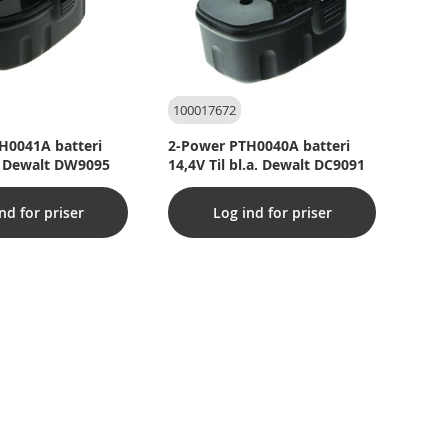
100017672
H0041A batteri
2-Power PTH0040A batteri
a. Dewalt DW9095
14,4V Til bl.a. Dewalt DC9091
nd for priser
Log ind for priser