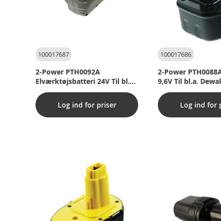
100017687
100017686
2-Power PTH0092A
2-Power PTH0088A
Elværktøjsbatteri 24V Til bl.a.
9,6V Til bl.a. Dewa
Dewalt DE0240
Log ind for priser
Log ind for 