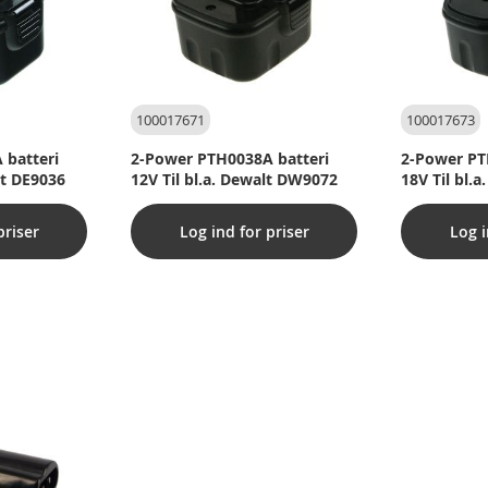
100017671
100017673
 batteri
2-Power PTH0038A batteri
2-Power PT
lt DE9036
12V Til bl.a. Dewalt DW9072
18V Til bl.
priser
Log ind for priser
Log i