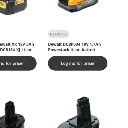
100047980
 Dewalt XR 18V 5Ah
Dewalt DCBP034 18V 1,7Ah
 DCB184-XJ Li-ion
Powestack li-ion batteri
nd for priser
Log ind for priser