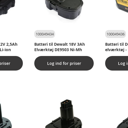
100049434
100049436
 12V 2,5Ah
Batteri til Dewalt 18V 3Ah
Batteri til
Li-ion
Elværktøj DE9503 Ni-Mh
elværktøj -
priser
Log ind for priser
Log i