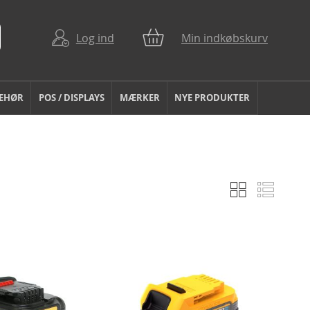
Log ind
Min indkøbskurv
BEHØR
POS / DISPLAYS
MÆRKER
NYE PRODUKTER
Gitter
Liste
Vis
som