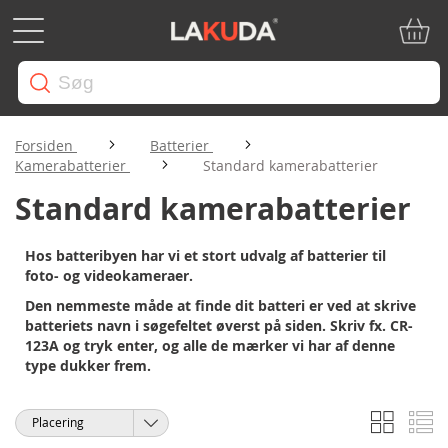
Min in
Forsiden
Batterier
Kamerabatterier
Standard kamerabatterier
Standard kamerabatterier
Hos batteribyen har vi et stort udvalg af batterier til
foto- og videokameraer.
Den nemmeste måde at finde dit batteri er ved at skrive
batteriets navn i søgefeltet øverst på siden. Skriv fx. CR-
123A og tryk enter, og alle de mærker vi har af denne
type dukker frem.
Gitter
Li
Vis
Sorter
som
efter