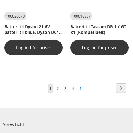
100026079
100018887
Batteri til Dyson 21.6V
Batteri til Tascam DR-1 / GT-
batteri til bla.a. Dyson DC16
R1 (Kompatibelt)
støvsuger
Log ind for priser
Log ind for priser
Side
Side
Vider
Du
Side
Side
Side
Side
1
2
3
4
5
læser
i
øjeblikket
side
Vores hold