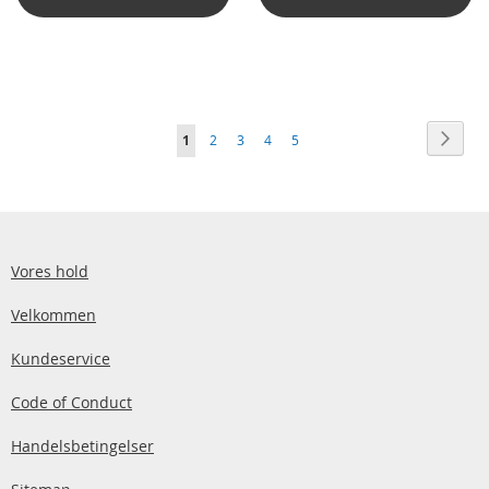
Side
Side
Vider
Du
Side
Side
Side
Side
1
2
3
4
5
læser
i
øjeblikket
side
Vores hold
Velkommen
Kundeservice
Code of Conduct
Handelsbetingelser