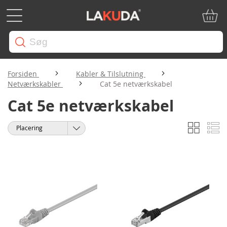
Min in
Forsiden
Kabler & Tilslutning
Netværkskabler
Cat 5e netværkskabel
Cat 5e netværkskabel
Gitter
Li
Vis
Sorter
som
efter