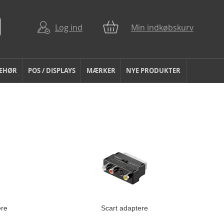
Log ind
Min indkøbskurv
BEHØR
POS / DISPLAYS
MÆRKER
NYE PRODUKTER
ere
Scart adaptere