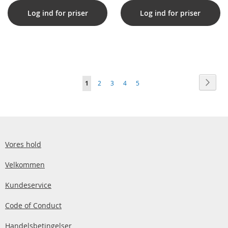
Log ind for priser
Log ind for priser
Side
Side
Vider
Du
Side
Side
Side
Side
1
2
3
4
5
læser
i
øjeblikket
side
Vores hold
Velkommen
Kundeservice
Code of Conduct
Handelsbetingelser