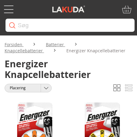
Min in
Forsiden
Batterier
Knapcellebatterier
Energizer Knapcellebatterier
Energizer
Knapcellebatterier
Gitter
Li
Vis
Sorter
som
efter