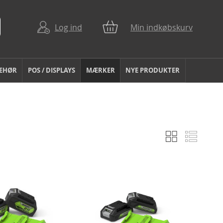
Log ind
Min indkøbskurv
BEHØR
POS / DISPLAYS
MÆRKER
NYE PRODUKTER
Gitter
Liste
Vis
som