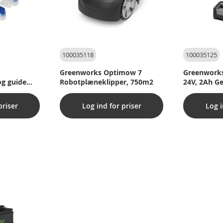
100035118
100035125
Greenworks Optimow 7
Greenworks,
og guide
Robotplæneklipper, 750m2
24V, 2Ah G
 fra
priser
Log ind for priser
Log i
varna,
Robomow,
)