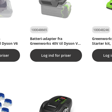
100048665
100048246
a
Batteri-adapter fra
Greenworks
l Dyson V6
Greenworks 40V til Dyson V7
Starter kit,
V8
dobbeltlad
priser
Log ind for priser
Log i