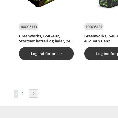
100035133
100035139
Greenworks, GSK24B2,
Greenworks, G40B4
Startsæt batteri og lader, 24V,
40V, 4Ah Gen2
2Ah
Log ind for priser
Log ind for 
Side
Du læser i øjeblikket side
Side
Side
Videre
1
2