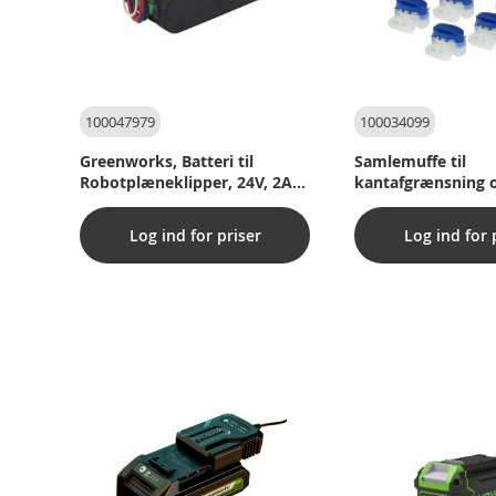
100047979
100034099
Greenworks, Batteri til
Samlemuffe til
Robotplæneklipper, 24V, 2Ah
kantafgrænsning 
til Optimow 4, 5 & 7
ledning til bl.a.
robotplæneklipper
Log ind for priser
Log ind for 
Greenworks, Husq
Gardena, Bosch, 
Worx osv - (10 stk.