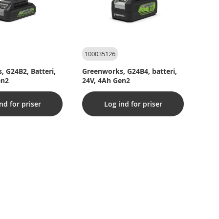
100035126
 G24B2, Batteri,
Greenworks, G24B4, batteri,
en2
24V, 4Ah Gen2
nd for priser
Log ind for priser