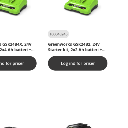
100048245
 GSK24B4X, 24V
Greenworks GSK24B2, 24V
 2x4 Ah batteri +
Starter kit, 2x2 Ah batteri +
er
dobbeltlader
nd for priser
Log ind for priser