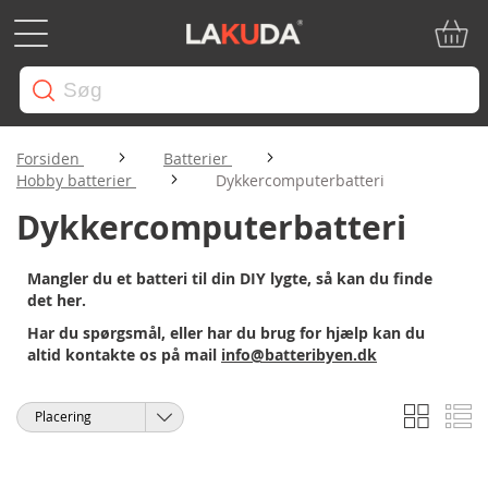
Min in
Forsiden
Batterier
Hobby batterier
Dykkercomputerbatteri
Dykkercomputerbatteri
Mangler du et batteri til din DIY lygte, så kan du finde
det her.
Har du spørgsmål, eller har du brug for hjælp kan du
altid kontakte os på mail
info@batteribyen.dk
Gitter
Li
Vis
Sorter
som
efter