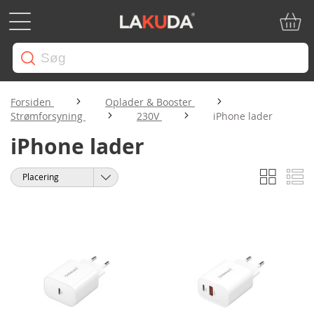
Min in
Forsiden
Oplader & Booster
Strømforsyning
230V
iPhone lader
iPhone lader
Gitter
Li
Vis
Sorter
som
efter