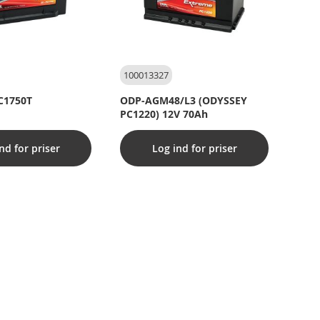
100013327
C1750T
ODP-AGM48/L3 (ODYSSEY
PC1220) 12V 70Ah
nd for priser
Log ind for priser