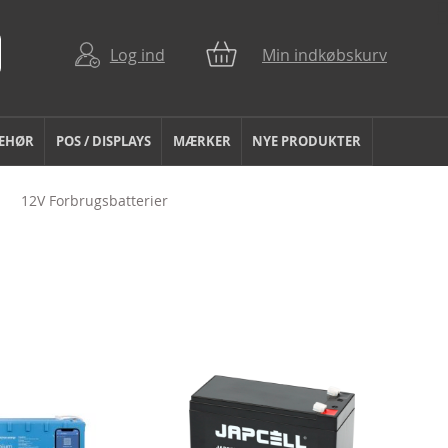
Log ind
Min indkøbskurv
BEHØR
POS / DISPLAYS
MÆRKER
NYE PRODUKTER
12V Forbrugsbatterier