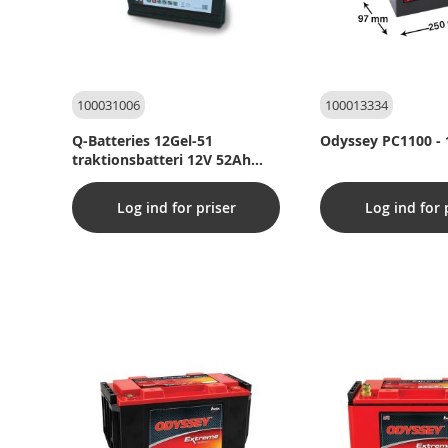
100031006
100013334
Q-Batteries 12Gel-51
Odyssey PC1100 -
traktionsbatteri 12V 52Ah
(5h) , 60Ah (20h)
Log ind for priser
Log ind for 