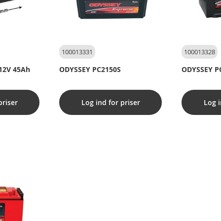
100013331
100013328
 12V 45Ah
ODYSSEY PC2150S
ODYSSEY P
priser
Log ind for priser
Log i