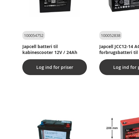
100054752
100052838
Japcell batteri til
Japcell JCC12-14 
kabinescooter 12V / 24Ah
forbrugsbatteri til 
mindre el-drevne 
og maskiner
Log ind for priser
Log ind for 