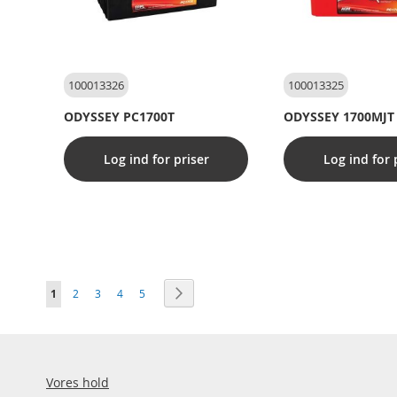
100013326
100013325
ODYSSEY PC1700T
ODYSSEY 1700MJT
Log ind for priser
Log ind for 
Side
Du læser i øjeblikket side
Side
Side
Side
Side
Side
Videre
1
2
3
4
5
Vores hold