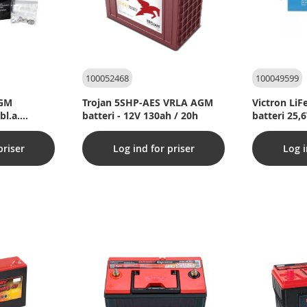
100052468
100049599
AGM
Trojan 5SHP-AES VRLA AGM
Victron Li
bl.a.
batteri - 12V 130ah / 20h
batteri 25,
køretøjer
priser
Log ind for priser
Log i