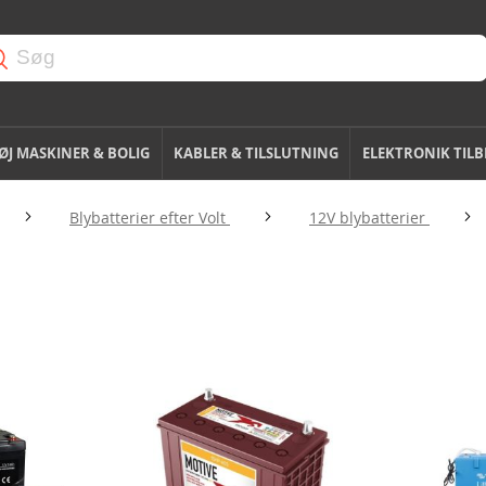
J MASKINER & BOLIG
KABLER & TILSLUTNING
ELEKTRONIK TIL
Blybatterier efter Volt
12V blybatterier