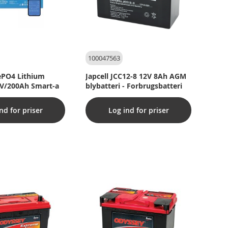
100047563
FePO4 Lithium
Japcell JCC12-8 12V 8Ah AGM
6V/200Ah Smart-a
blybatteri - Forbrugsbatteri
nd for priser
Log ind for priser