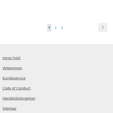
Side
Side
Vider
Du
Side
Side
1
2
3
læser
i
øjeblikket
side
Vores hold
Velkommen
Kundeservice
Code of Conduct
Handelsbetingelser
Sitemap