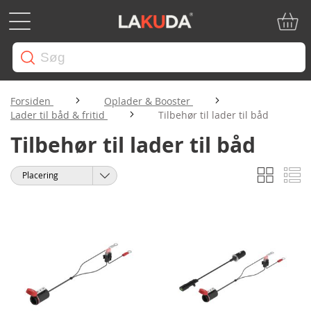
Min in
Forsiden
Oplader & Booster
Lader til båd & fritid
Tilbehør til lader til båd
Tilbehør til lader til båd
Gitter
Li
Vis
Sorter
som
efter