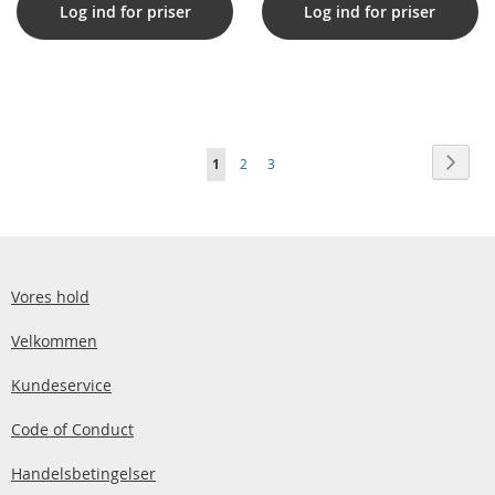
Log ind for priser
Log ind for priser
12-a004tu
Side
Side
Vider
Du
Side
Side
1
2
3
læser
i
øjeblikket
side
Vores hold
Velkommen
Kundeservice
Code of Conduct
Handelsbetingelser