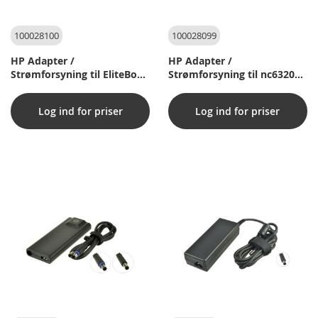
100028100
100028099
HP Adapter /
HP Adapter /
Strømforsyning til EliteBook
Strømforsyning til nc6320
x360 65W USB Type-C
18,5V 65W Inklusiv
Connector nPFC - EU
strømkabel
Log ind for priser
Log ind for priser