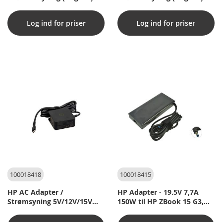
Log ind for priser
Log ind for priser
100018418
100018415
HP AC Adapter /
HP Adapter - 19.5V 7,7A
Strømsyning 5V/12V/15V
150W til HP ZBook 15 G3,
45W (Type-C) inkl.
ZBook Studio G3
strømkabel til HP Spectre