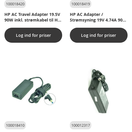
100018420
100018419
HP AC Travel Adapter 19.5V
HP AC Adapter /
90W inkl. strømkabel til HP
Strømsyning 19V 4.74A 90W
Envy 14-1154CA
inkl. strømkabel til Compaq
tc4400 Tablet PC
Log ind for priser
Log ind for priser
100018410
100012317