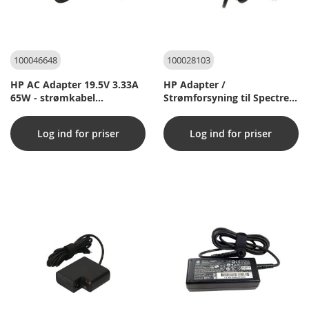
100046648
100028103
HP AC Adapter 19.5V 3.33A
HP Adapter /
65W - strømkabel
Strømforsyning til Spectre
medfølger
1319,5V 2,31A 45W Inklusiv
strømkabel
Log ind for priser
Log ind for priser