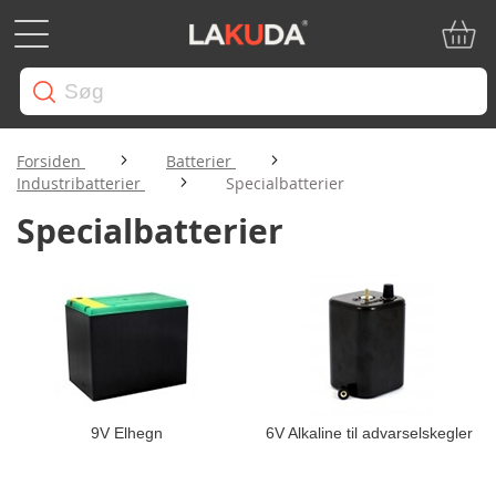
Min in
Forsiden
Batterier
Industribatterier
Specialbatterier
Specialbatterier
9V Elhegn
6V Alkaline til advarselskegler