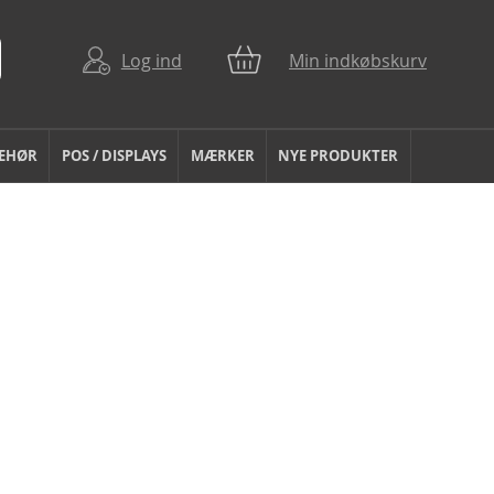
Log ind
Min indkøbskurv
BEHØR
POS / DISPLAYS
MÆRKER
NYE PRODUKTER