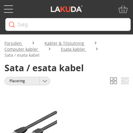
Min in
Forsiden
Kabler & Tilslutning
Computer kabler
Esata kabler
Sata / esata kabel
Sata / esata kabel
Gitter
Li
Vis
Sorter
som
efter