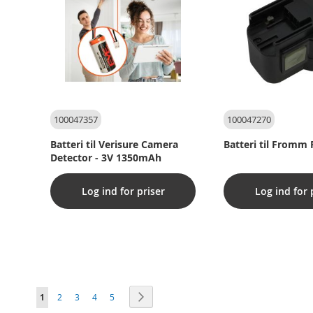
100047357
100047270
Batteri til Verisure Camera
Batteri til Fromm
Detector - 3V 1350mAh
Log ind for priser
Log ind for 
Side
Du læser i øjeblikket side
Side
Side
Side
Side
Side
Videre
1
2
3
4
5