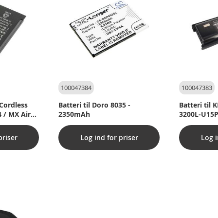
100047384
100047383
 Cordless
Batteri til Doro 8035 -
Batteri ti
 / MX Air
2350mAh
3200L-U15P
(kompatibe
priser
Log ind for priser
Log i