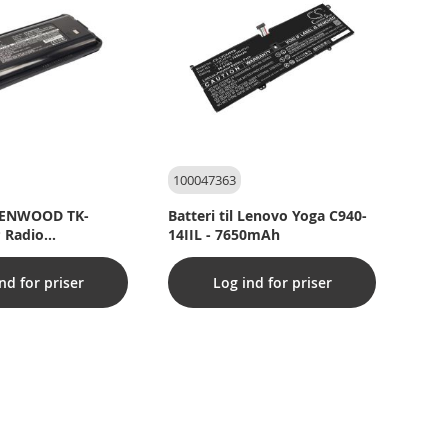
100047363
l KENWOOD TK-
Batteri til Lenovo Yoga C940-
 Radio
14IIL - 7650mAh
l)
nd for priser
Log ind for priser