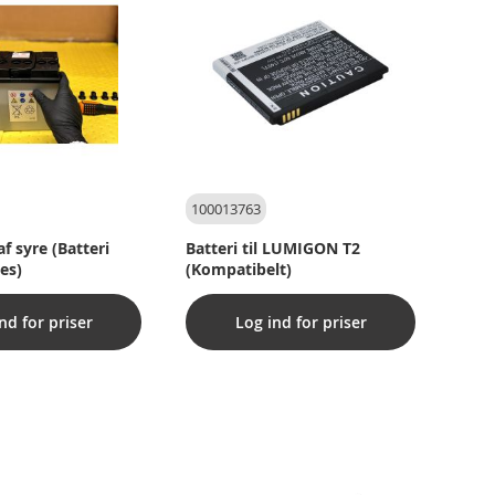
100013763
f syre (Batteri
Batteri til LUMIGON T2
es)
(Kompatibelt)
nd for priser
Log ind for priser