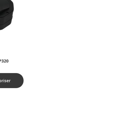
 P320
priser