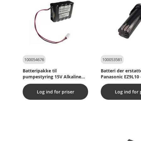
100054676
100053581
Batteripakke til
Batteri der erstatt
pumpestyring 15V Alkaline
Panasonic EZ9L10 –
ACO / Quatrix-K 0169.04.21
1500mAh – Li-ION
Log ind for priser
Log ind for 