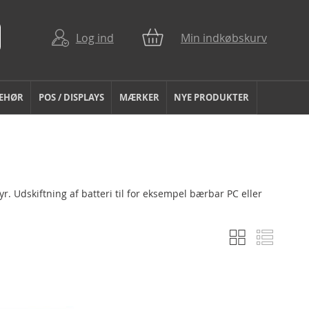
Log ind
Min indkøbskurv
BEHØR
POS / DISPLAYS
MÆRKER
NYE PRODUKTER
tyr. Udskiftning af batteri til for eksempel bærbar PC eller
Gitter
Liste
Vis
som