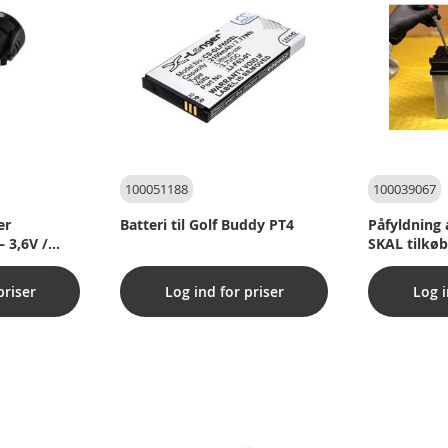
100051188
100039067
er
Batteri til Golf Buddy PT4
Påfyldning a
 3,6V /
SKAL tilkøb
priser
Log ind for priser
Log i