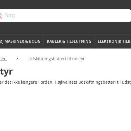
J MASKINER & BOLIG
KABLER & TILSLUTNING
ELEKTRONIK TIL
rier
Udskiftningsbatteri til udstyr
tyr
er det ikke længere i orden. Højkvalitets udskiftningsbatteri til uds