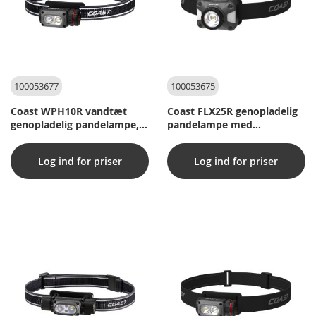
100053677
100053675
Coast WPH10R vandtæt
Coast FLX25R genopladelig
genopladelig pandelampe,
pandelampe med
letvægt & magnet 1000
stemmestyring 1500 lumen
lumen
Log ind for priser
Log ind for priser