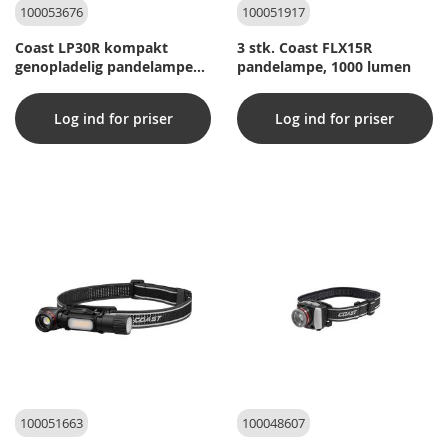
100053676
100051917
Coast LP30R kompakt
3 stk. Coast FLX15R
genopladelig pandelampe
pandelampe, 1000 lumen
med rødt og grønt lys 1100
lumen
Log ind for priser
Log ind for priser
100051663
100048607