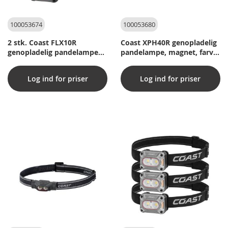
100053674
100053680
2 stk. Coast FLX10R
Coast XPH40R genopladelig
genopladelig pandelampe
pandelampe, magnet, farver
med rødt & grønt lys 1000
& stemmestyring 3000
lumen
lumen
Log ind for priser
Log ind for priser