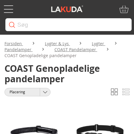
Min in
Forsiden
Lygter & Lys
Lygter
Pandelamper
COAST Pandelamper
COAST Genopladelige pandelamper
COAST Genopladelige
pandelamper
Gitter
Li
Vis
Sorter
som
efter