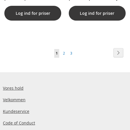
stemmestyring 1100 lumen
750 lm
Log ind for priser
Log ind for priser
Side
Side
Vider
Du
Side
Side
1
2
3
læser
i
øjeblikket
side
Vores hold
Velkommen
Kundeservice
Code of Conduct