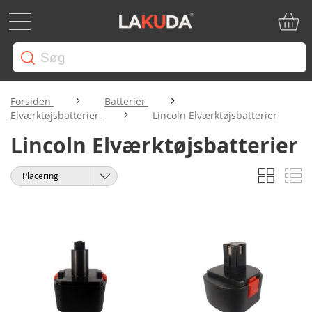
Min in
Forsiden
Batterier
Elværktøjsbatterier
Lincoln Elværktøjsbatterier
Lincoln Elværktøjsbatterier
Gitter
Li
Vis
Sorter
som
efter