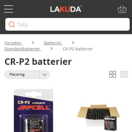
Min in
Forsiden
Batterier
Standardbatterier
CR-P2 batterier
CR-P2 batterier
Gitter
Li
Vis
Sorter
som
efter