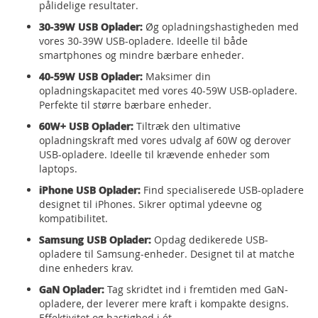
pålidelige resultater.
30-39W USB Oplader:
Øg opladningshastigheden med
vores 30-39W USB-opladere. Ideelle til både
smartphones og mindre bærbare enheder.
40-59W USB Oplader:
Maksimer din
opladningskapacitet med vores 40-59W USB-opladere.
Perfekte til større bærbare enheder.
60W+ USB Oplader:
Tiltræk den ultimative
opladningskraft med vores udvalg af 60W og derover
USB-opladere. Ideelle til krævende enheder som
laptops.
iPhone USB Oplader:
Find specialiserede USB-opladere
designet til iPhones. Sikrer optimal ydeevne og
kompatibilitet.
Samsung USB Oplader:
Opdag dedikerede USB-
opladere til Samsung-enheder. Designet til at matche
dine enheders krav.
GaN Oplader:
Tag skridtet ind i fremtiden med GaN-
opladere, der leverer mere kraft i kompakte designs.
Effektivitet og hastighed i ét.