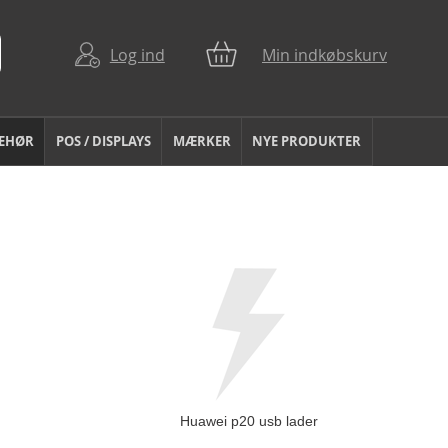
Log ind
Min indkøbskurv
BEHØR
POS / DISPLAYS
MÆRKER
NYE PRODUKTER
Huawei p20 usb lader