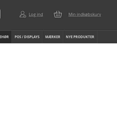
Log ind
Min indkøbskurv
BEHØR
POS / DISPLAYS
MÆRKER
NYE PRODUKTER