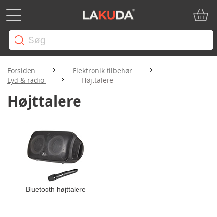
Min in
Forsiden
Elektronik tilbehør
Lyd & radio
Højttalere
Højttalere
Bluetooth højttalere