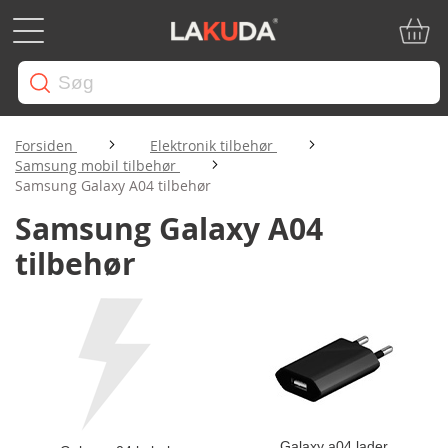
Min in
Forsiden
Elektronik tilbehør
Samsung mobil tilbehør
Samsung Galaxy A04 tilbehør
Samsung Galaxy A04
tilbehør
Galaxy a04 lader