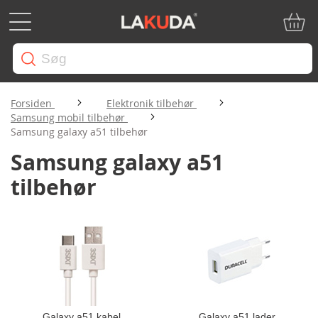
Min in
Forsiden
Elektronik tilbehør
Samsung mobil tilbehør
Samsung galaxy a51 tilbehør
Samsung galaxy a51
tilbehør
Galaxy a51 kabel
Galaxy a51 lader