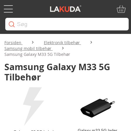
Min in
Forsiden
Elektronik tilbehør
Samsung mobil tilbehør
Samsung Galaxy M33 5G Tilbehør
Samsung Galaxy M33 5G
Tilbehør
Galaxy m33 5G lader